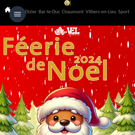
Menu
Saint-Dizier
Bar-le-Duc
Chaumont
Villiers-en-Lieu
Sport